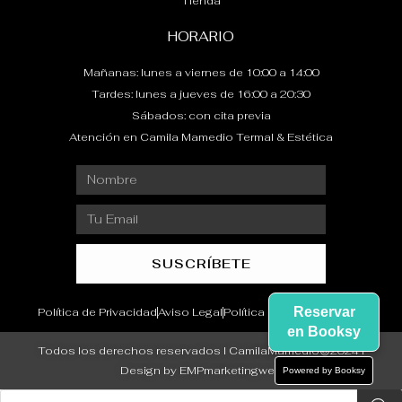
Tienda
HORARIO
Mañanas: lunes a viernes de 10:00 a 14:00
Tardes: lunes a jueves de 16:00 a 20:30
Sábados: con cita previa
Atención en Camila Mamedio Termal & Estética
Nombre
Email
SUSCRÍBETE
Reservar
Política de Privacidad
Aviso Legal
Política de Devoluciones
en Booksy
Todos los derechos reservados I CamilaMamedio©2024 I
Design by EMPmarketingweb
Powered by Booksy
Búsqueda