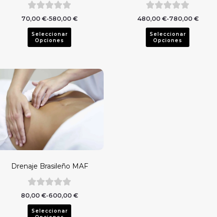
n
en
la
70,00
€
-
580,00
€
480,00
€
-
780,00
€
ágina
página
Seleccionar
Seleccionar
e
de
Opciones
Opciones
roducto
producto
Rango de precios: desde 80,00 € hasta 600,00 €
ste
roducto
iene
últiples
ariantes.
as
pciones
e
ueden
Drenaje Brasileño MAF
legir
n
80,00
€
-
600,00
€
ágina
Seleccionar
e