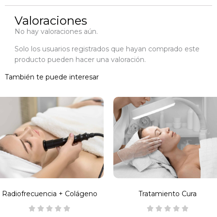
Valoraciones
No hay valoraciones aún.
Solo los usuarios registrados que hayan comprado este
producto pueden hacer una valoración.
También te puede interesar
Rango de precios: desde 60,00 € hasta 340,00 €
Rango de preci
ste
Este
roducto
producto
iene
tiene
últiples
múltiples
ariantes.
variantes.
as
Las
pciones
opciones
e
se
ueden
pueden
Radiofrecuencia + Colágeno
Tratamiento Cura
legir
elegir
n
en