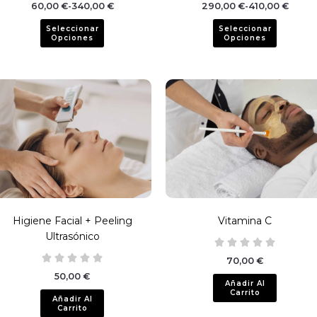
la
60,00
€
-
340,00
€
290,00
€
-
410,00
€
ágina
página
Seleccionar
Seleccionar
e
de
Opciones
Opciones
roducto
producto
Higiene Facial + Peeling
Vitamina C
Ultrasónico
70,00
€
50,00
€
Añadir Al
Carrito
Añadir Al
Carrito