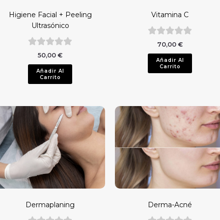
Higiene Facial + Peeling
Vitamina C
Ultrasónico
70,00
€
50,00
€
Añadir Al
Carrito
Añadir Al
Carrito
Dermaplaning
Derma-Acné