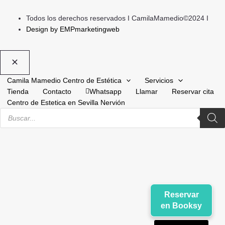
Todos los derechos reservados I CamilaMamedio©2024 I
Design by EMPmarketingweb
Camila Mamedio Centro de Estética
Servicios
Tienda
Contacto
Whatsapp
Llamar
Reservar cita
Centro de Estetica en Sevilla Nervión
Búsqueda
de
productos
Reservar
en Booksy