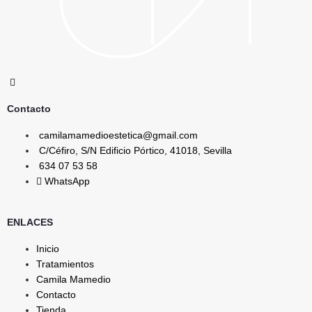
t
Instagram
Whatsapp
Mobile-
Youtube
Linkedin
alt
Contacto
camilamamedioestetica@gmail.com
C/Céfiro, S/N Edificio Pórtico, 41018, Sevilla
634 07 53 58
WhatsApp
ENLACES
Inicio
Tratamientos
Camila Mamedio
Contacto
Tienda