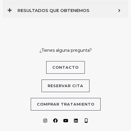
RESULTADOS QUE OBTENEMOS
¿Tienes alguna pregunta?
CONTACTO
RESERVAR CITA
COMPRAR TRATAMIENTO
I
F
Y
L
M
n
a
o
i
o
s
c
u
n
b