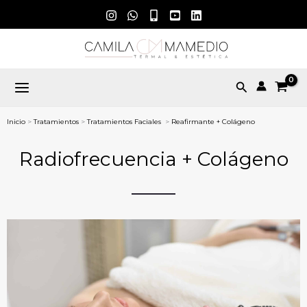
Ir
al
contenido
Buscar
Inicio
>
Tratamientos
>
Tratamientos Faciales
>
Reafirmante + Colágeno
Radiofrecuencia + Colágeno