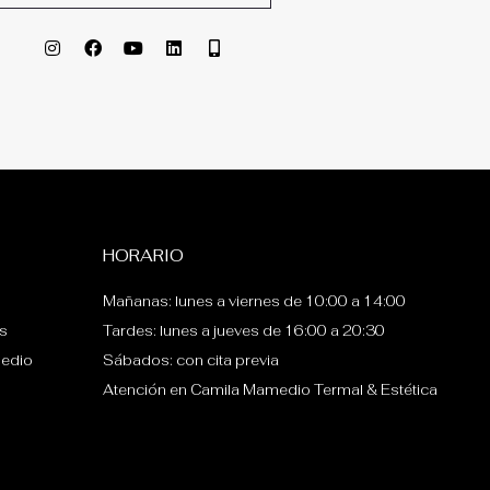
I
F
Y
L
M
n
a
o
i
o
s
c
u
n
b
t
e
t
k
i
a
b
u
e
l
g
o
b
d
e
r
o
e
i
-
a
k
n
a
m
l
t
HORARIO
Mañanas: lunes a viernes de 10:00 a 14:00
s
Tardes: lunes a jueves de 16:00 a 20:30
edio
Sábados: con cita previa
Atención en Camila Mamedio Termal & Estética