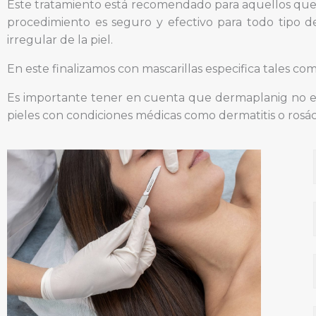
Este tratamiento está recomendado para aquellos que d
procedimiento es seguro y efectivo para todo tipo de
irregular de la piel.
En este finalizamos con mascarillas especifica tales co
Es importante tener en cuenta que dermaplanig no es 
pieles con condiciones médicas como dermatitis o rosác