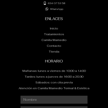
t
634 07 53 58
WhatsApp
ENLACES
Inicio
Tratamientos
Camila Mamedio
Contacto
Tienda
HORARIO
Mañanas: lunes a viernes de 10:00 a 14:00
Tardes: lunes a jueves de 16:00 a 20:30
Sábados: con cita previa
Atención en Camila Mamedio Termal & Estética
Nombre