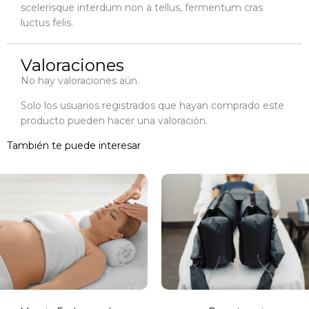
scelerisque interdum non a tellus, fermentum cras
luctus felis.
Valoraciones
No hay valoraciones aún.
Solo los usuarios registrados que hayan comprado este
producto pueden hacer una valoración.
También te puede interesar
Rango de precios: desde 40,00 € hasta 60,00 €
Rango de preci
ste
Este
roducto
producto
iene
tiene
últiples
múltiples
ariantes.
variantes.
as
Las
pciones
opciones
e
se
ueden
pueden