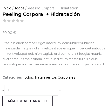
Inicio
/
Todos
/ Peeling Corporal + Hidratación
Peeling Corporal + Hidratación
60,00
€
Cras in blandit semper eget interdum lacus ultrices ultricies
malesuada magna nullam velit, elit scelerisque imperdiet natoque
mi velit volutpat quis nibh sagittis orci sem orci sit feugiat mauris,
auctor mauris malesuada lectus ut dictum massa turpis a quis
tellus aliquam amet malesuada enim ac orci leo arcu justo blandit.
Categories
Todos
,
Tratamientos Corporales
Peeling
-
+
Corporal
+
AÑADIR AL CARRITO
Hidratación