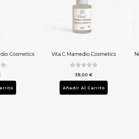
dio Cosmetics
Vita C Mamedio Cosmetics
N
€
38,00
€
arrito
Añadir Al Carrito