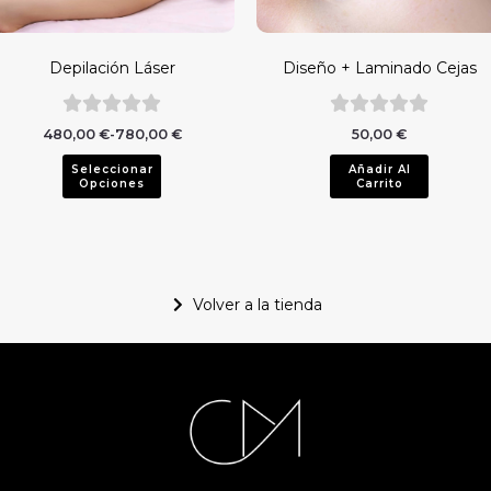
pciones
e
ueden
Depilación Láser
Diseño + Laminado Cejas
legir
n
480,00
€
-
780,00
€
50,00
€
ágina
Seleccionar
Añadir Al
e
Opciones
Carrito
roducto
Volver a la tienda